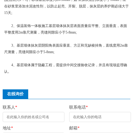
在砂浆里添加水泥改性剂，以防止起壳、开裂、脱层，抹灰层的养护期必须大于
15天;
2、保温装饰一体板施工基层墙体抹灰层表面质量应平整、立面垂直，表面
平整度用2m靠尺测量，亮缝间隙应小于5-8mm;
3、基层墙体抹灰层阴阳角表面应垂直、方正和无缺棱掉角，直线度用2m靠
尺测量，亮缝间隙应小于5-8mm;
4、基层墙体属于隐蔽工程，需提供中间交接验收记录，并且有现场监理确
认。
在线询价
联系人
*
联系电话
*
地址
*
邮箱
*