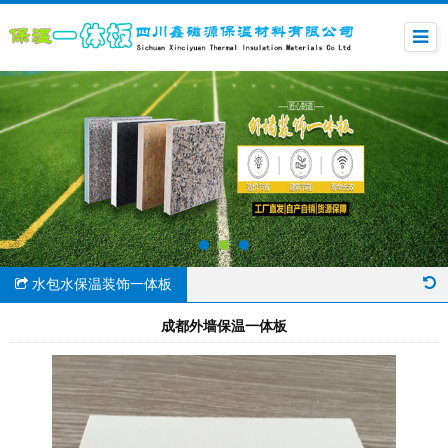
水包水保温装饰一体板
成都外墙保温一体板