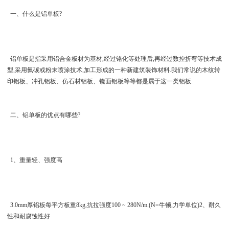
一、什么是铝单板?
铝单板是指采用铝合金板材为基材,经过铬化等处理后,再经过数控折弯等技术成
型,采用氟碳或粉末喷涂技术,加工形成的一种新建筑装饰材料.我们常说的木纹转
印铝板、冲孔铝板、仿石材铝板、镜面铝板等等都是属于这一类铝板.
二、铝单板的优点有哪些?
1、重量轻、强度高
3.0mm厚铝板每平方板重8kg,抗拉强度100 ~ 280N/m.(N=牛顿,力学单位)2、耐久
性和耐腐蚀性好