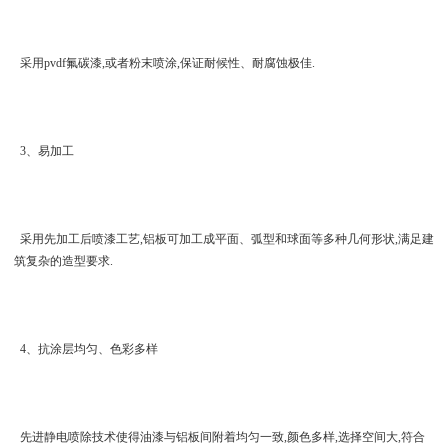
采用pvdf氟碳漆,或者粉末喷涂,保证耐候性、耐腐蚀极佳.
3、易加工
采用先加工后喷漆工艺,铝板可加工成平面、弧型和球面等多种几何形状,满足建
筑复杂的造型要求.
4、抗涂层均匀、色彩多样
先进静电喷除技术使得油漆与铝板间附着均匀一致,颜色多样,选择空间大,符合