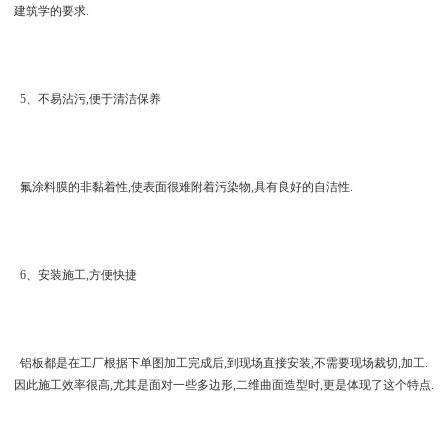
建筑学的要求.
5、不易沾污,便于清洁保养
氟涂料膜的非黏着性,使表面很难附着污染物,具有良好的自洁性.
6、安装施工,方便快捷
铝板都是在工厂根据下单图加工完成后,到现场直接安装,不需要现场裁切,加工.
因此施工效率很高,尤其是面对一些多边形,二维曲面造型时,更是体现了这个特点.