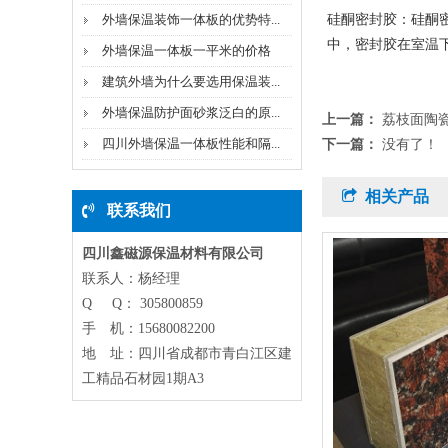
外墙保温装饰一体板的优势特...
硅酮密封胶：硅酮
中，密封胶在室温
外墙保温一体板一平米的价格
建筑外墙为什么要选用保温装...
外墙保温防护面砂浆泛白的原...
上一篇：
荔枝面陶
四川外墙保温一体板性能和隔...
下一篇：
没有了！
相关产品
联系我们
四川鑫磁源保温材料有限公司
联系人：杨经理
Q Q： 305800859
手 机：15680082200
地 址：四川省成都市青白江区建
工精品石材园1期A3