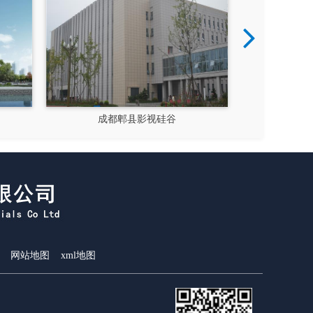
谷
新都文汉物流园区
大
网站地图
xml地图