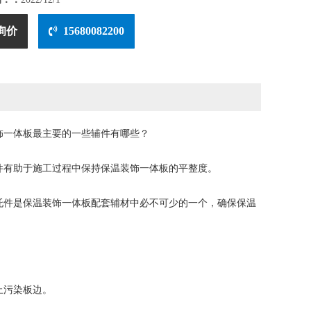
询价
15680082200
饰一体板最主要的一些辅件有哪些？
件有助于施工过程中保持保温装饰一体板的平整度。
托件是保温装饰一体板配套辅材中必不可少的一个，确保保温
防止污染板边。