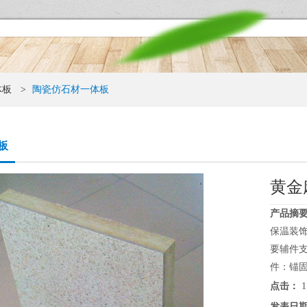
体板
>
陶瓷仿石材一体板
板
黄金
产品摘要
保温装
要辅件
件：锚固
点击：
1
发表日